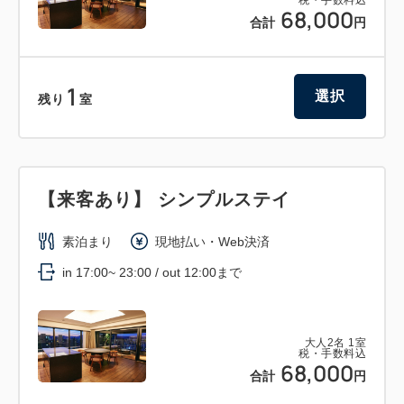
68,000
合計
円
1
選択
残り
室
【来客あり】 シンプルステイ
素泊まり
現地払い・Web決済
in 17:00~ 23:00 / out 12:00まで
大人
2
名
1
室
税・手数料込
68,000
合計
円