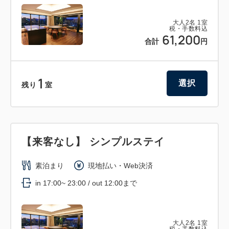
大人
2
名
1
室
税・手数料込
61,200
合計
円
1
選択
残り
室
【来客なし】 シンプルステイ
素泊まり
現地払い・Web決済
in 17:00~ 23:00 / out 12:00まで
大人
2
名
1
室
税・手数料込