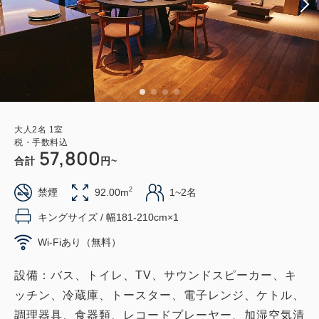
大人
2
名
1
室
税・手数料込
57,800
合計
円~
2
禁煙
92.00m
1~2名
キングサイズ / 幅181-210cm×1
Wi-Fiあり（無料）
設備：バス、トイレ、TV、サウンドスピーカー、キ
ッチン、冷蔵庫、トースター、電子レンジ、ケトル、
調理器具、食器類、レコードプレーヤー、加湿空気清