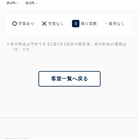
25,075
～
25,075
～
5
空室あり
空室なし
残り室数
販売なし
※表示料金は予約できる1室1名1泊目の最安値。表示料金の通貨は
「円」です。
客室一覧へ戻る