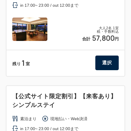
in 17:00~ 23:00 / out 12:00まで
大人
2
名
1
室
税・手数料込
57,800
合計
円
1
選択
残り
室
【公式サイト限定割引】【来客あり】
シンプルステイ
素泊まり
現地払い・Web決済
in 17:00~ 23:00 / out 12:00まで