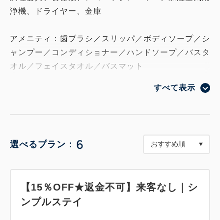
浄機、ドライヤー、金庫
アメニティ：歯ブラシ／スリッパ／ボディソープ／シ
ャンプー／コンディショナー／ハンドソープ／バスタ
オル／フェイスタオル／バスマット
すべて表示
最大宿泊可能人数：2 名
最大利用人数：6 名（宿泊人数を含む）
※最大利用人数内であれば宿泊されないご友人をご招
待していただけます。
6
選べるプラン：
【15％OFF★返金不可】来客なし｜シ
ンプルステイ