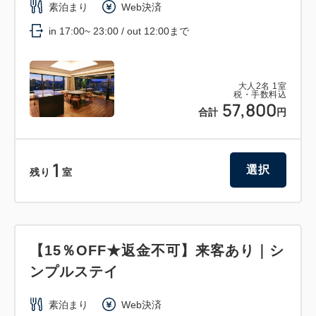
素泊まり
Web決済
in 17:00~ 23:00 / out 12:00まで
大人
2
名
1
室
税・手数料込
57,800
合計
円
1
選択
残り
室
【15％OFF★返金不可】来客あり｜シ
ンプルステイ
素泊まり
Web決済