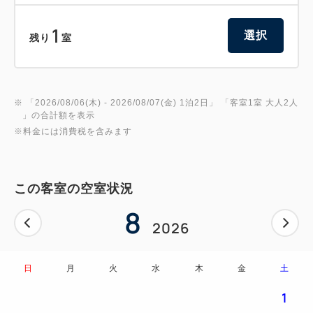
1
選択
残り
室
※ 「
2026/08/06(木)
- 2026/08/07(金)
1泊2日
」 「
客室1室 大人2人
」の合計額を表示
※料金には消費税を含みます
この客室の空室状況
8
2026
日
月
火
水
木
金
土
1