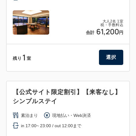
大人
2
名
1
室
税・手数料込
61,200
合計
円
1
選択
残り
室
【公式サイト限定割引】【来客なし】
シンプルステイ
素泊まり
現地払い・Web決済
in 17:00~ 23:00 / out 12:00まで